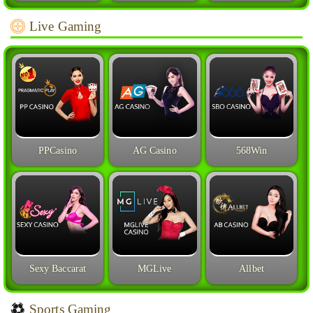
Live Gaming
PPCasino
AG Casino
568Win
Sexy Baccarat
MGLive
Allbet
Sports Gaming