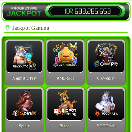
Jackpot Gaming
Pragmatic Play
AMB Slot
Crowdplay
Spinix
Bigpot
YGGDrasil