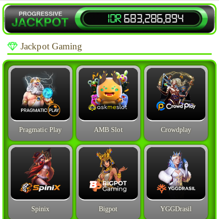
Jackpot Gaming
Pragmatic Play
AMB Slot
Crowdplay
Spinix
Bigpot
YGGDrasil