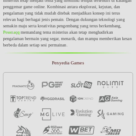
misterius tetap menjadi tema yang memiliki tempat tersendiri di kalangan
penggemar game online. Kombinasi antara eksplorasi, kejutan, dan
pengalaman yang tidak mudah ditebak menjadikan konsep ini terus
relevan bagi berbagai jenis pemain. Dengan dukungan teknologi yang
semakin maju serta kreativitas pengembang yang terus berkembang,
Pesonaqq
memandang tema misterius akan tetap menghadirkan
pengalaman bermain yang segar, menarik, dan mampu memberikan kesan
berbeda dalam setiap sesi permainan.
Penyedia Games