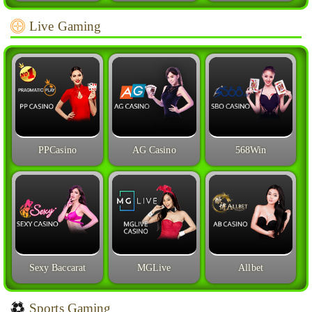
Live Gaming
PPCasino
AG Casino
568Win
Sexy Baccarat
MGLive
Allbet
Sports Gaming