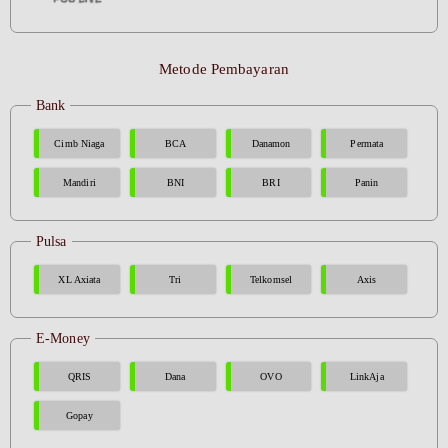
Metode Pembayaran
Bank
Cimb Niaga
BCA
Danamon
Permata
Mandiri
BNI
BRI
Panin
Pulsa
XL Axiata
Tri
Telkomsel
Axis
E-Money
QRIS
Dana
OVO
LinkAja
Gopay