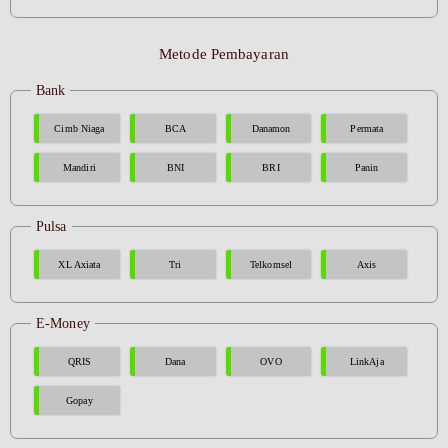
Metode Pembayaran
Bank
Cimb Niaga
BCA
Danamon
Permata
Mandiri
BNI
BRI
Panin
Pulsa
XL Axiata
Tri
Telkomsel
Axis
E-Money
QRIS
Dana
OVO
LinkAja
Gopay