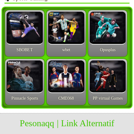
SBOBET
wbet
Opusplus
Pinnacle Sports
CMD368
PP virtual Games
Pesonaqq | Link Alternatif