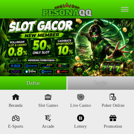
Tentang Kami
Author
Panduan Bermain
F.A.Q
Daftar
Login
Beranda
Slot Games
Live Casino
Poker Online
E-Sports
Arcade
Lottery
Promotion