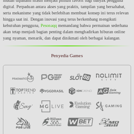
mudah dipahami masih menjadi pilihan favorit bagi banyak pengguna
digital. Perpaduan antara akses yang praktis, tampilan yang bersahabat,
serta mekanisme yang tidak berlebihan membuat konsep ini terus relevan
hingga saat ini. Dengan inovasi yang terus berkembang mengikuti
kebutuhan pengguna,
Pesonaqq
memandang bahwa permainan sederhana
akan tetap menjadi bagian penting dalam menghadirkan hiburan online
yang nyaman, menarik, dan dapat dinikmati oleh berbagai kalangan.
Penyedia Games