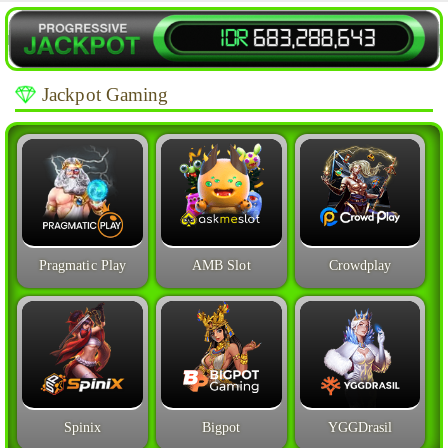
Jackpot Gaming
Pragmatic Play
AMB Slot
Crowdplay
Spinix
Bigpot
YGGDrasil