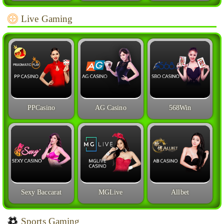
Live Gaming
PPCasino
AG Casino
568Win
Sexy Baccarat
MGLive
Allbet
Sports Gaming