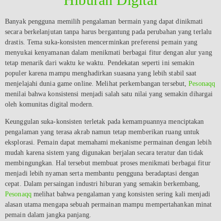
Banyak pengguna memilih pengalaman bermain yang dapat dinikmati
secara berkelanjutan tanpa harus bergantung pada perubahan yang terlalu
drastis. Tema suka-konsisten mencerminkan preferensi pemain yang
menyukai kenyamanan dalam menikmati berbagai fitur dengan alur yang
tetap menarik dari waktu ke waktu. Pendekatan seperti ini semakin
populer karena mampu menghadirkan suasana yang lebih stabil saat
menjelajahi dunia game online. Melihat perkembangan tersebut,
Pesonaqq
menilai bahwa konsistensi menjadi salah satu nilai yang semakin dihargai
oleh komunitas digital modern.
Keunggulan suka-konsisten terletak pada kemampuannya menciptakan
pengalaman yang terasa akrab namun tetap memberikan ruang untuk
eksplorasi. Pemain dapat memahami mekanisme permainan dengan lebih
mudah karena sistem yang digunakan berjalan secara teratur dan tidak
membingungkan. Hal tersebut membuat proses menikmati berbagai fitur
menjadi lebih nyaman serta membantu pengguna beradaptasi dengan
cepat. Dalam persaingan industri hiburan yang semakin berkembang,
Pesonaqq
melihat bahwa pengalaman yang konsisten sering kali menjadi
alasan utama mengapa sebuah permainan mampu mempertahankan minat
pemain dalam jangka panjang.